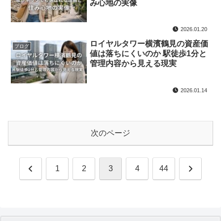
み心地の実像
2026.01.20
ロイヤルタワー横濱鶴見の資産価
ブログ
値は落ちにくいのか 駅徒歩1分と
管理内容から見える現実
2026.01.14
次のページ
前
次
1
2
3
4
44
へ
へ