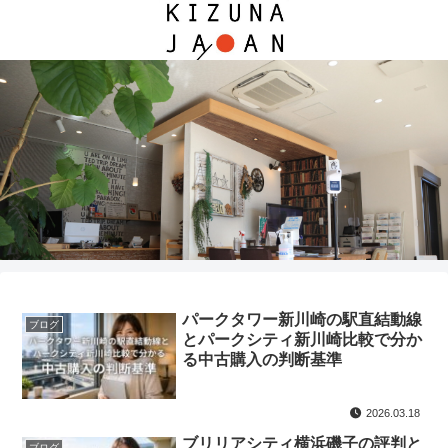
パークタワー新川崎の駅直結動線
ブログ
とパークシティ新川崎比較で分か
る中古購入の判断基準
2026.03.18
ブリリアシティ横浜磯子の評判と
ブログ