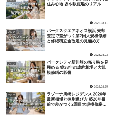
住み心地 坂や駅距離のリアル
2026.03.11
パークスクエアネオス横浜 売却
ブログ
査定で差がつく第2回大規模修繕
と修繕積立金改定の見極め方
2026.03.03
パークシティ新川崎の売り時を見
ブログ
極める 築38年の成約相場と大規
模修繕の影響
2026.02.25
ラゾーナ川崎レジデンス 2026年
ブログ
最新相場と棟別選び方 築20年目
前で差がつく2回目大規模修繕の
現実