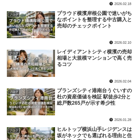
2026.02.18
プラウド横濱岸根公園で迷いがち
ブログ
なポイントを整理する中古購入と
売却のチェックポイント
2026.02.10
レイディアントシティ横濱の売却
ブログ
相場と大規模マンションで高く売
るコツ
2026.02.04
ブランズシティ港南台うぐいすの
ブログ
杜の資産価値を検証 駅徒歩2分と
総戸数265戸が示す希少性
2026.01.28
ヒルトップ横浜山手レジデンスは
ブログ
坂がネックでも選ばれる理由と住