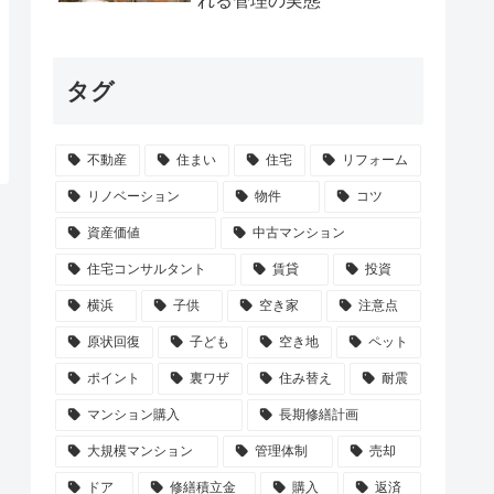
れる管理の実態
タグ
不動産
住まい
住宅
リフォーム
リノベーション
物件
コツ
資産価値
中古マンション
住宅コンサルタント
賃貸
投資
横浜
子供
空き家
注意点
原状回復
子ども
空き地
ペット
ポイント
裏ワザ
住み替え
耐震
マンション購入
長期修繕計画
大規模マンション
管理体制
売却
ドア
修繕積立金
購入
返済