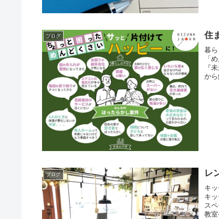
住
ブログ
暮ら
「め
『未
から
レ
ブログ
キッ
キッ
スペ
教室