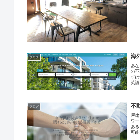
海
ブログ
あな
の不
ずは
英語
不
ブログ
戸建
ワー
ある
可能