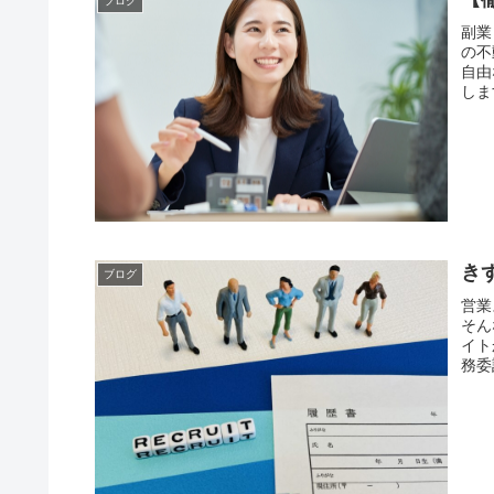
ブログ
副業
の不
自由
しま
きず
ブログ
営業
そん
イト
務委