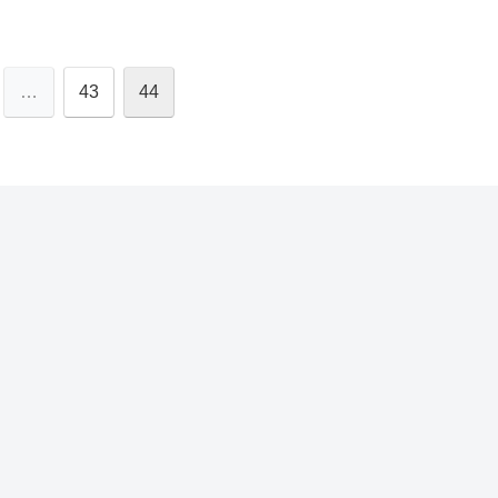
…
43
44