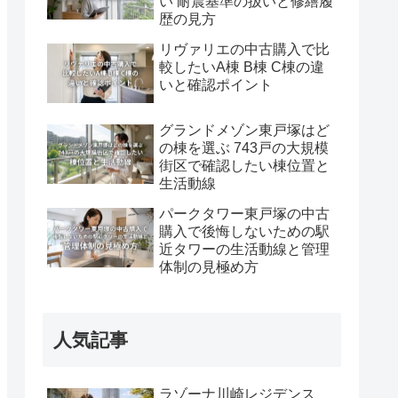
い 耐震基準の扱いと修繕履
歴の見方
リヴァリエの中古購入で比
較したいA棟 B棟 C棟の違
いと確認ポイント
グランドメゾン東戸塚はど
の棟を選ぶ 743戸の大規模
街区で確認したい棟位置と
生活動線
パークタワー東戸塚の中古
購入で後悔しないための駅
近タワーの生活動線と管理
体制の見極め方
人気記事
ラゾーナ川崎レジデンス