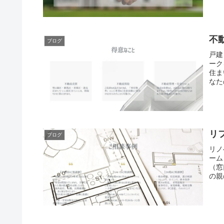
不
ブログ
戸建
ーク
住ま
なた
リ
ブログ
リノ
ーム
（窓
の親