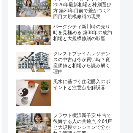
2026年最新相場と棟別選び
方 築20年目前で差がつく2
回目大規模修繕の現実
パークシティ新川崎の売り
時を見極める 築38年の成約
相場と大規模修繕の影響
クレストプライムレジデン
スの中古は今が買い時？資
産価値と相場から読み解く
理由
風水に基づく住宅購入のポ
イントと注意点を解説⑨
プラウド横浜新子安 中古で
後悔する人の共通点 全64戸
と大規模マンションで分か