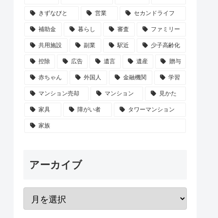
きずなびと
営業
セカンドライフ
補助金
暮らし
審査
ファミリー
共用施設
副業
駅近
少子高齢化
控除
広告
遺言
遺産
贈与
赤ちゃん
外国人
金融機関
学習
マンション売却
マンション
見かた
家具
障がい者
タワーマンション
家族
アーカイブ