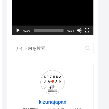
画
プ
レ
ー
00:00
07:34
ヤ
ー
kizunajapan