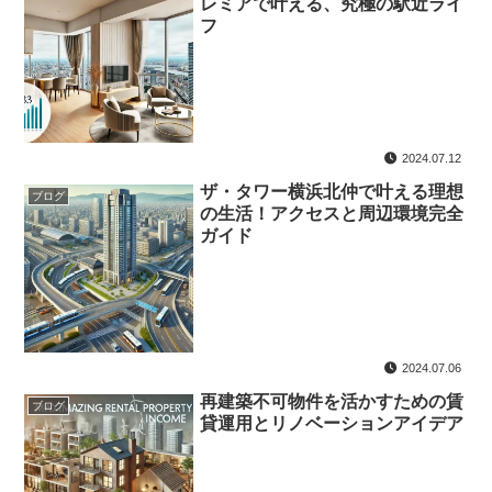
レミアで叶える、究極の駅近ライ
フ
2024.07.12
ザ・タワー横浜北仲で叶える理想
ブログ
の生活！アクセスと周辺環境完全
ガイド
2024.07.06
再建築不可物件を活かすための賃
ブログ
貸運用とリノベーションアイデア