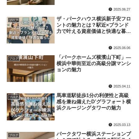
2025.06.27
ザ・パークハウス横浜新子安フロ
ブログ
ントの魅力とは？駅近×ブランド
力で叶える資産価値と快適な暮ら
し
2025.06.06
​「パークホームズ横濱山下町」—
ブログ
横浜中華街至近の高級分譲マンシ
ョンの魅力
2025.04.11
馬車道駅徒歩1分の利便性と高級
ブログ
感を兼ね備えたD’グラフォート横
浜クルージングタワーの魅力
2025.03.13
パークタワー横浜ステーションプ
ブログ