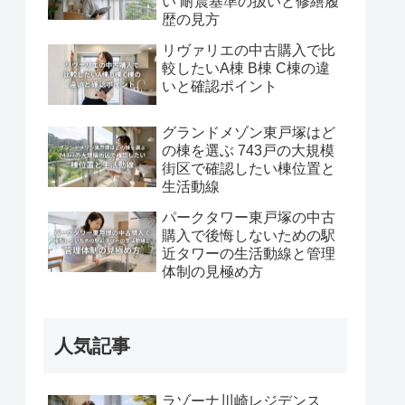
い 耐震基準の扱いと修繕履
歴の見方
リヴァリエの中古購入で比
較したいA棟 B棟 C棟の違
いと確認ポイント
グランドメゾン東戸塚はど
の棟を選ぶ 743戸の大規模
街区で確認したい棟位置と
生活動線
パークタワー東戸塚の中古
購入で後悔しないための駅
近タワーの生活動線と管理
体制の見極め方
人気記事
ラゾーナ川崎レジデンス