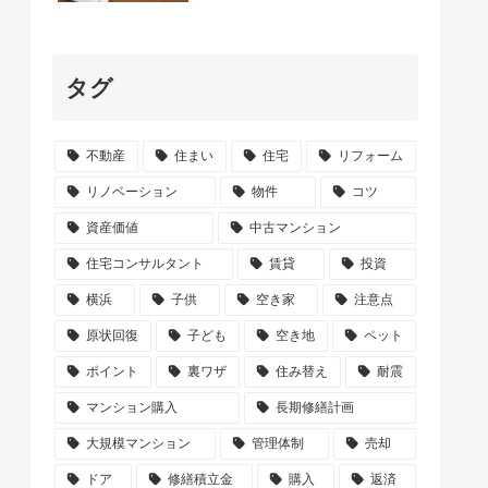
タグ
不動産
住まい
住宅
リフォーム
リノベーション
物件
コツ
資産価値
中古マンション
住宅コンサルタント
賃貸
投資
横浜
子供
空き家
注意点
原状回復
子ども
空き地
ペット
ポイント
裏ワザ
住み替え
耐震
マンション購入
長期修繕計画
大規模マンション
管理体制
売却
ドア
修繕積立金
購入
返済