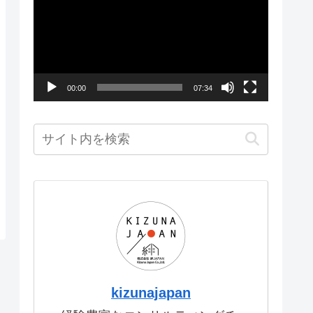
画
プ
レ
ー
00:00
07:34
ヤ
ー
kizunajapan