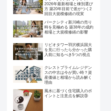
2026年最新相場と棟別選び
方 築20年目前で差がつく2
回目大規模修繕の現実
パークシティ新川崎の売り
時を見極める 築38年の成約
相場と大規模修繕の影響
リビオタワー羽沢横浜国大
を見に行ったら分かった購
入前に知るべき5つの視点
クレストプライムレジデン
スの中古は今が買い時？資
産価値と相場から読み解く
理由
風水に基づく住宅購入のポ
イントと注意点を解説⑨