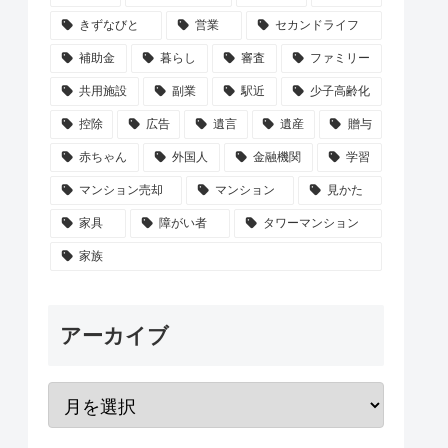
きずなびと
営業
セカンドライフ
補助金
暮らし
審査
ファミリー
共用施設
副業
駅近
少子高齢化
控除
広告
遺言
遺産
贈与
赤ちゃん
外国人
金融機関
学習
マンション売却
マンション
見かた
家具
障がい者
タワーマンション
家族
アーカイブ