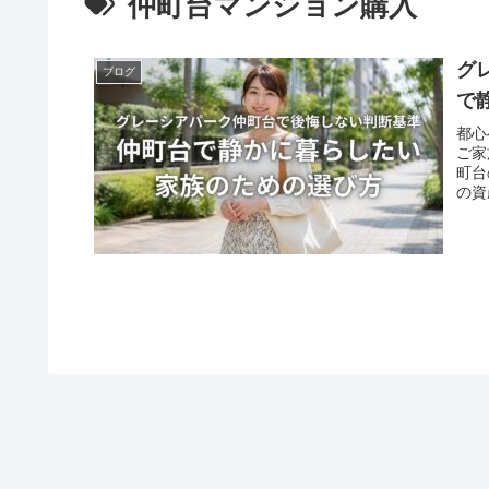
仲町台マンション購入
グ
ブログ
で
都心
ご家
町台
の資