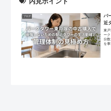
内見ポイント
パ
ブログ
近
東戸
ーク
分数
を事