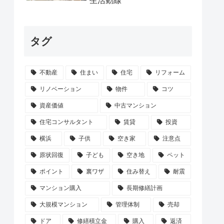
生活動線
タグ
不動産
住まい
住宅
リフォーム
リノベーション
物件
コツ
資産価値
中古マンション
住宅コンサルタント
賃貸
投資
横浜
子供
空き家
注意点
原状回復
子ども
空き地
ペット
ポイント
裏ワザ
住み替え
耐震
マンション購入
長期修繕計画
大規模マンション
管理体制
売却
ドア
修繕積立金
購入
返済