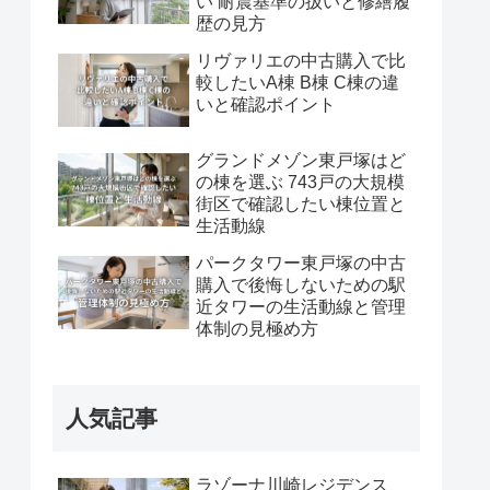
い 耐震基準の扱いと修繕履
歴の見方
リヴァリエの中古購入で比
較したいA棟 B棟 C棟の違
いと確認ポイント
グランドメゾン東戸塚はど
の棟を選ぶ 743戸の大規模
街区で確認したい棟位置と
生活動線
パークタワー東戸塚の中古
購入で後悔しないための駅
近タワーの生活動線と管理
体制の見極め方
人気記事
ラゾーナ川崎レジデンス