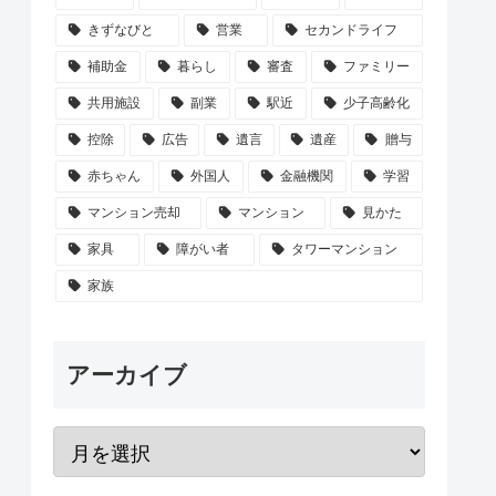
きずなびと
営業
セカンドライフ
補助金
暮らし
審査
ファミリー
共用施設
副業
駅近
少子高齢化
控除
広告
遺言
遺産
贈与
赤ちゃん
外国人
金融機関
学習
マンション売却
マンション
見かた
家具
障がい者
タワーマンション
家族
アーカイブ