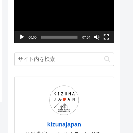
画
プ
レ
ー
00:00
07:34
ヤ
ー
kizunajapan