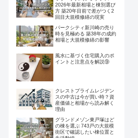
2026年最新相場と棟別選び
方 築20年目前で差がつく2
回目大規模修繕の現実
パークシティ新川崎の売り
時を見極める 築38年の成約
相場と大規模修繕の影響
風水に基づく住宅購入のポ
イントと注意点を解説⑨
クレストプライムレジデン
スの中古は今が買い時？資
産価値と相場から読み解く
理由
グランドメゾン東戸塚はど
の棟を選ぶ 743戸の大規模
街区で確認したい棟位置と