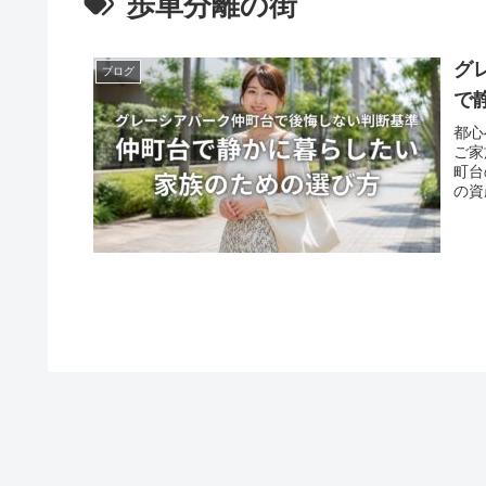
歩車分離の街
グ
ブログ
で
都心
ご家
町台
の資