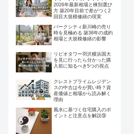
2026年最新相場と棟別選び
方 築20年目前で差がつく2
回目大規模修繕の現実
パークシティ新川崎の売り
時を見極める 築38年の成約
相場と大規模修繕の影響
リビオタワー羽沢横浜国大
を見に行ったら分かった購
入前に知るべき5つの視点
クレストプライムレジデン
スの中古は今が買い時？資
産価値と相場から読み解く
理由
風水に基づく住宅購入のポ
イントと注意点を解説⑨