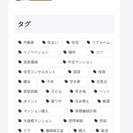
タグ
不動産
住まい
住宅
リフォーム
リノベーション
物件
コツ
資産価値
中古マンション
住宅コンサルタント
賃貸
投資
横浜
子供
空き家
注意点
原状回復
子ども
空き地
ペット
ポイント
裏ワザ
住み替え
耐震
マンション購入
長期修繕計画
大規模マンション
管理体制
売却
ドア
修繕積立金
購入
返済