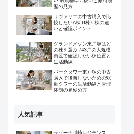
い 耐震基準の扱いと修繕履
歴の見方
リヴァリエの中古購入で比
較したいA棟 B棟 C棟の違
いと確認ポイント
グランドメゾン東戸塚はど
の棟を選ぶ 743戸の大規模
街区で確認したい棟位置と
生活動線
パークタワー東戸塚の中古
購入で後悔しないための駅
近タワーの生活動線と管理
体制の見極め方
人気記事
ラゾーナ川崎レジデンス