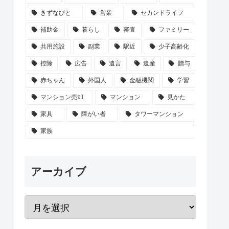
きずなびと
営業
セカンドライフ
補助金
暮らし
審査
ファミリー
共用施設
副業
駅近
少子高齢化
控除
広告
遺言
遺産
贈与
赤ちゃん
外国人
金融機関
学習
マンション売却
マンション
見かた
家具
障がい者
タワーマンション
家族
アーカイブ