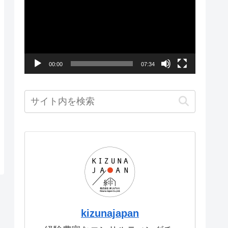
画
プ
レ
ー
00:00
07:34
ヤ
ー
kizunajapan