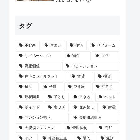
れる管理の実態
タグ
不動産
住まい
住宅
リフォーム
リノベーション
物件
コツ
資産価値
中古マンション
住宅コンサルタント
賃貸
投資
横浜
子供
空き家
注意点
原状回復
子ども
空き地
ペット
ポイント
裏ワザ
住み替え
耐震
マンション購入
長期修繕計画
大規模マンション
管理体制
売却
ドア
修繕積立金
購入
返済