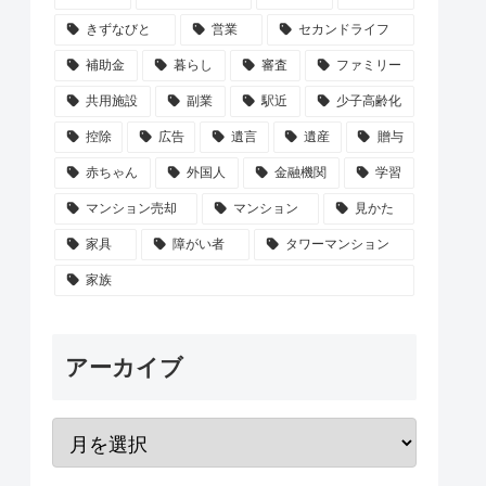
きずなびと
営業
セカンドライフ
補助金
暮らし
審査
ファミリー
共用施設
副業
駅近
少子高齢化
控除
広告
遺言
遺産
贈与
赤ちゃん
外国人
金融機関
学習
マンション売却
マンション
見かた
家具
障がい者
タワーマンション
家族
アーカイブ