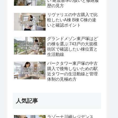
い 耐震基準の扱いと修繕履
歴の見方
リヴァリエの中古購入で比
較したいA棟 B棟 C棟の違
いと確認ポイント
グランドメゾン東戸塚はど
の棟を選ぶ 743戸の大規模
街区で確認したい棟位置と
生活動線
パークタワー東戸塚の中古
購入で後悔しないための駅
近タワーの生活動線と管理
体制の見極め方
人気記事
ラゾーナ川崎レジデンス