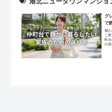
港北ニュータウンマンショ
グ
ブログ
で
都心
ご家
町台
の資