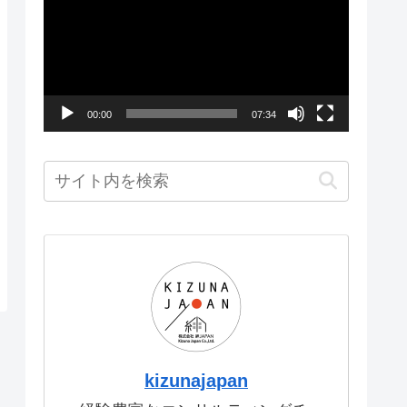
画
プ
レ
ー
00:00
07:34
ヤ
ー
kizunajapan