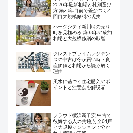
2026年最新相場と棟別選び
方 築20年目前で差がつく2
回目大規模修繕の現実
パークシティ新川崎の売り
時を見極める 築38年の成約
相場と大規模修繕の影響
クレストプライムレジデン
スの中古は今が買い時？資
産価値と相場から読み解く
理由
風水に基づく住宅購入のポ
イントと注意点を解説⑨
プラウド横浜新子安 中古で
後悔する人の共通点 全64戸
と大規模マンションで分か