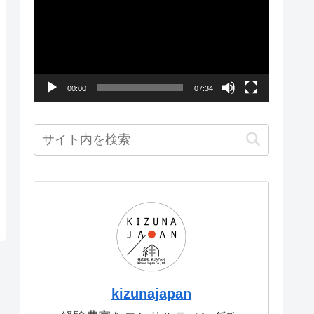
画
プ
レ
ー
00:00
07:34
ヤ
ー
kizunajapan