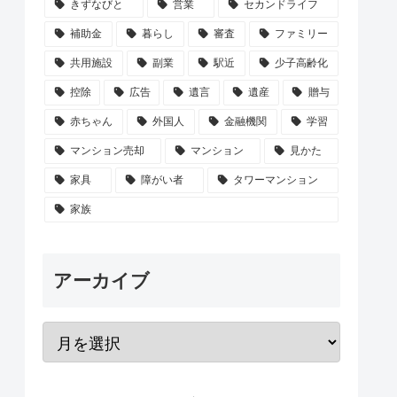
きずなびと
営業
セカンドライフ
補助金
暮らし
審査
ファミリー
共用施設
副業
駅近
少子高齢化
控除
広告
遺言
遺産
贈与
赤ちゃん
外国人
金融機関
学習
マンション売却
マンション
見かた
家具
障がい者
タワーマンション
家族
アーカイブ