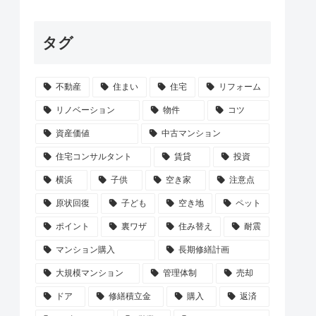
タグ
不動産
住まい
住宅
リフォーム
リノベーション
物件
コツ
資産価値
中古マンション
住宅コンサルタント
賃貸
投資
横浜
子供
空き家
注意点
原状回復
子ども
空き地
ペット
ポイント
裏ワザ
住み替え
耐震
マンション購入
長期修繕計画
大規模マンション
管理体制
売却
ドア
修繕積立金
購入
返済