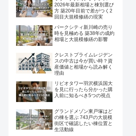
2026年最新相場と棟別選び
方 築20年目前で差がつく2
回目大規模修繕の現実
パークシティ新川崎の売り
時を見極める 築38年の成約
相場と大規模修繕の影響
クレストプライムレジデン
スの中古は今が買い時？資
産価値と相場から読み解く
理由
リビオタワー羽沢横浜国大
を見に行ったら分かった購
入前に知るべき5つの視点
グランドメゾン東戸塚はど
の棟を選ぶ 743戸の大規模
街区で確認したい棟位置と
生活動線