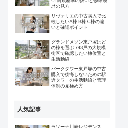
い 耐震基準の扱いと修繕履
歴の見方
リヴァリエの中古購入で比
較したいA棟 B棟 C棟の違
いと確認ポイント
グランドメゾン東戸塚はど
の棟を選ぶ 743戸の大規模
街区で確認したい棟位置と
生活動線
パークタワー東戸塚の中古
購入で後悔しないための駅
近タワーの生活動線と管理
体制の見極め方
人気記事
ラゾーナ川崎レジデンス