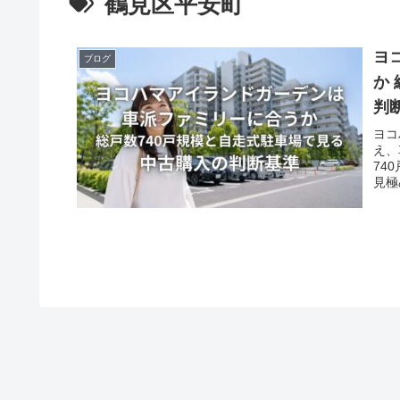
鶴見区平安町
ヨ
ブログ
か
判
ヨコ
え、
74
見極