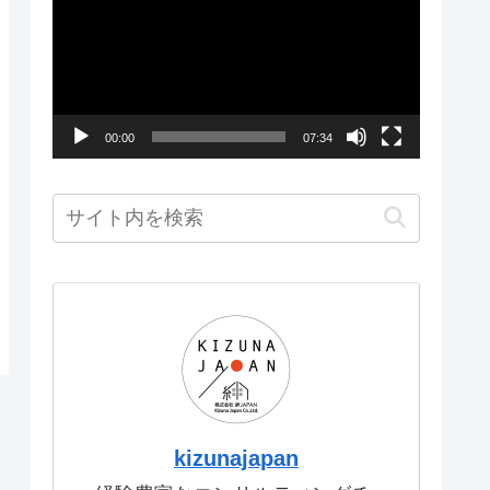
画
プ
レ
ー
00:00
07:34
ヤ
ー
kizunajapan