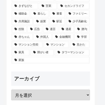
きずなびと
営業
セカンドライフ
補助金
暮らし
審査
ファミリー
共用施設
副業
駅近
少子高齢化
控除
広告
遺言
遺産
贈与
赤ちゃん
外国人
金融機関
学習
マンション売却
マンション
見かた
家具
障がい者
タワーマンション
家族
アーカイブ