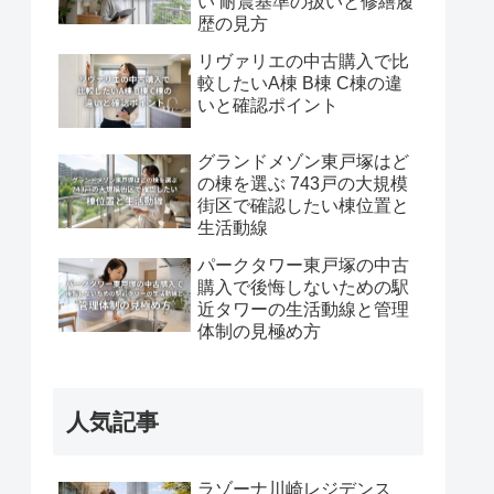
い 耐震基準の扱いと修繕履
歴の見方
リヴァリエの中古購入で比
較したいA棟 B棟 C棟の違
いと確認ポイント
グランドメゾン東戸塚はど
の棟を選ぶ 743戸の大規模
街区で確認したい棟位置と
生活動線
パークタワー東戸塚の中古
購入で後悔しないための駅
近タワーの生活動線と管理
体制の見極め方
人気記事
ラゾーナ川崎レジデンス