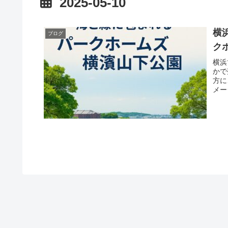
2025-05-10
横
ブログ
ク
横浜
かで
方に
メー