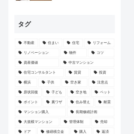
タグ
不動産
住まい
住宅
リフォーム
リノベーション
物件
コツ
資産価値
中古マンション
住宅コンサルタント
賃貸
投資
横浜
子供
空き家
注意点
原状回復
子ども
空き地
ペット
ポイント
裏ワザ
住み替え
耐震
マンション購入
長期修繕計画
大規模マンション
管理体制
売却
ドア
修繕積立金
購入
返済