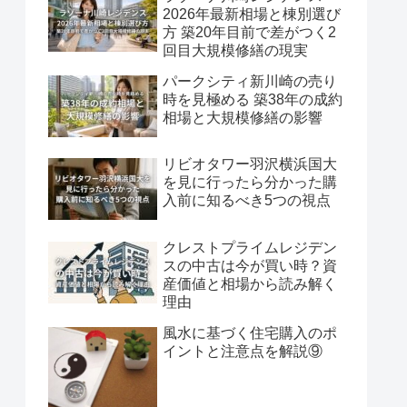
2026年最新相場と棟別選び
方 築20年目前で差がつく2
回目大規模修繕の現実
パークシティ新川崎の売り
時を見極める 築38年の成約
相場と大規模修繕の影響
リビオタワー羽沢横浜国大
を見に行ったら分かった購
入前に知るべき5つの視点
クレストプライムレジデン
スの中古は今が買い時？資
産価値と相場から読み解く
理由
風水に基づく住宅購入のポ
イントと注意点を解説⑨