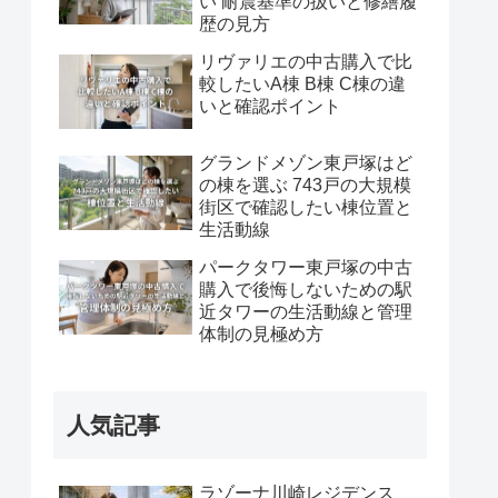
い 耐震基準の扱いと修繕履
歴の見方
リヴァリエの中古購入で比
較したいA棟 B棟 C棟の違
いと確認ポイント
グランドメゾン東戸塚はど
の棟を選ぶ 743戸の大規模
街区で確認したい棟位置と
生活動線
パークタワー東戸塚の中古
購入で後悔しないための駅
近タワーの生活動線と管理
体制の見極め方
人気記事
ラゾーナ川崎レジデンス