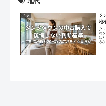
地代
タ
ブログ
地
タン
約を
ゆと
きな