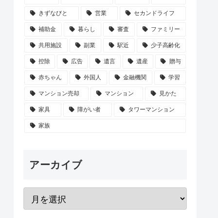
きずなびと
営業
セカンドライフ
補助金
暮らし
審査
ファミリー
共用施設
副業
駅近
少子高齢化
控除
広告
遺言
遺産
贈与
赤ちゃん
外国人
金融機関
学習
マンション売却
マンション
見かた
家具
障がい者
タワーマンション
家族
アーカイブ