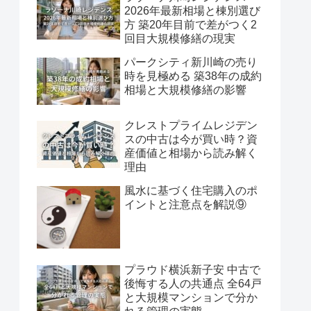
2026年最新相場と棟別選び
方 築20年目前で差がつく2
回目大規模修繕の現実
パークシティ新川崎の売り
時を見極める 築38年の成約
相場と大規模修繕の影響
クレストプライムレジデン
スの中古は今が買い時？資
産価値と相場から読み解く
理由
風水に基づく住宅購入のポ
イントと注意点を解説⑨
プラウド横浜新子安 中古で
後悔する人の共通点 全64戸
と大規模マンションで分か