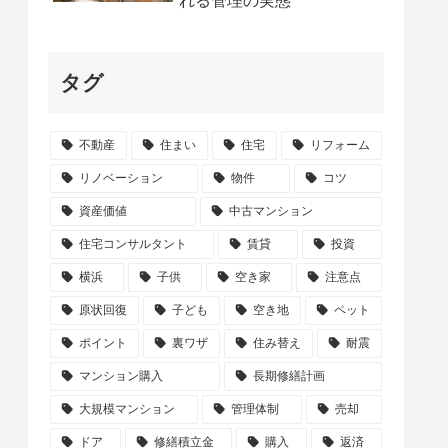
れる管理の実態
タグ
不動産
住まい
住宅
リフォーム
リノベーション
物件
コツ
資産価値
中古マンション
住宅コンサルタント
賃貸
投資
横浜
子供
空き家
注意点
原状回復
子ども
空き地
ペット
ポイント
裏ワザ
住み替え
耐震
マンション購入
長期修繕計画
大規模マンション
管理体制
売却
ドア
修繕積立金
購入
返済