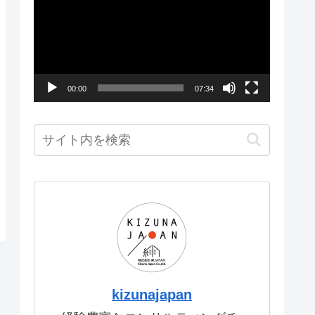
画
プ
レ
ー
00:00
07:34
ヤ
ー
kizunajapan