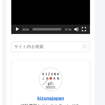
画
プ
レ
ー
00:00
07:34
ヤ
ー
kizunajapan