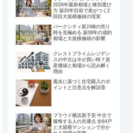
2026年最新相場と棟別選び
方 築20年目前で差がつく2
回目大規模修繕の現実
パークシティ新川崎の売り
時を見極める 築38年の成約
相場と大規模修繕の影響
クレストプライムレジデン
スの中古は今が買い時？資
産価値と相場から読み解く
理由
風水に基づく住宅購入のポ
イントと注意点を解説⑨
プラウド横浜新子安 中古で
後悔する人の共通点 全64戸
と大規模マンションで分か