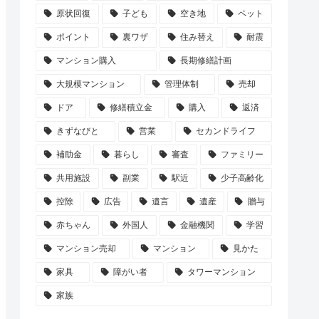
原状回復
子ども
空き地
ペット
ポイント
裏ワザ
住み替え
耐震
マンション購入
長期修繕計画
大規模マンション
管理体制
売却
ドア
修繕積立金
購入
返済
きずなびと
営業
セカンドライフ
補助金
暮らし
審査
ファミリー
共用施設
副業
駅近
少子高齢化
控除
広告
遺言
遺産
贈与
赤ちゃん
外国人
金融機関
学習
マンション売却
マンション
見かた
家具
障がい者
タワーマンション
家族