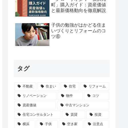
町」購入ガイド：資産価値
と最新価格動向を徹底解説
子供の勉強がはかどる住ま
いづくりとリフォームのコ
ツ⑥
タグ
不動産
住まい
住宅
リフォーム
リノベーション
物件
コツ
資産価値
中古マンション
住宅コンサルタント
賃貸
投資
横浜
子供
空き家
注意点