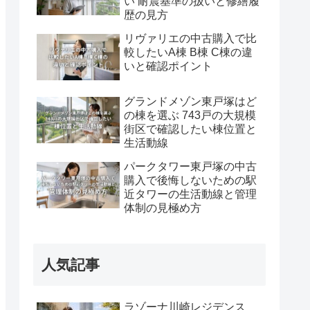
い 耐震基準の扱いと修繕履
歴の見方
リヴァリエの中古購入で比
較したいA棟 B棟 C棟の違
いと確認ポイント
グランドメゾン東戸塚はど
の棟を選ぶ 743戸の大規模
街区で確認したい棟位置と
生活動線
パークタワー東戸塚の中古
購入で後悔しないための駅
近タワーの生活動線と管理
体制の見極め方
人気記事
ラゾーナ川崎レジデンス