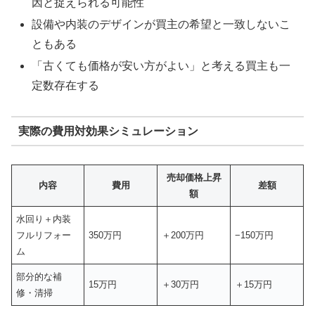
因と捉えられる可能性
設備や内装のデザインが買主の希望と一致しないこ
ともある
「古くても価格が安い方がよい」と考える買主も一
定数存在する
実際の費用対効果シミュレーション
売却価格上昇
内容
費用
差額
額
水回り＋内装
フルリフォー
350万円
＋200万円
−150万円
ム
部分的な補
15万円
＋30万円
＋15万円
修・清掃