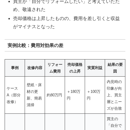
買主が「自分でリフォームしたい」と考えていたた
め、敬遠された
売却価格は上昇したものの、費用を差し引くと収益
がマイナスとなった
実例比較：費用対効果の差
リフォー
売却価格
結果の要
事例
改修内容
実質利益
ム費用
の上昇
因
内見時の
壁紙・床
ケース
印象が向
材の更
＋180万
＋100万
A（部分
約80万円
上、買主
新、簡易
円
円
改修）
層とニー
清掃
ズが合致
買主の
「自分で