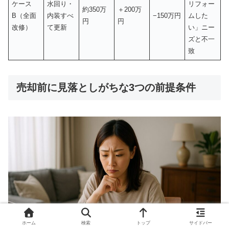
ケース
水回り・
リフォー
約350万
＋200万
B（全面
内装すべ
−150万円
ムした
円
円
改修）
て更新
い」ニー
ズと不一
致
売却前に見落としがちな3つの前提条件
ホーム
検索
トップ
サイドバー