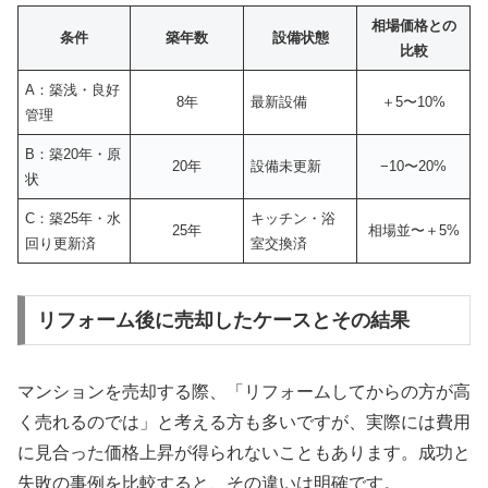
相場価格との
条件
築年数
設備状態
比較
A：築浅・良好
8年
最新設備
＋5〜10%
管理
B：築20年・原
20年
設備未更新
−10〜20%
状
C：築25年・水
キッチン・浴
25年
相場並〜＋5%
回り更新済
室交換済
リフォーム後に売却したケースとその結果
マンションを売却する際、「リフォームしてからの方が高
く売れるのでは」と考える方も多いですが、実際には費用
に見合った価格上昇が得られないこともあります。成功と
失敗の事例を比較すると、その違いは明確です。