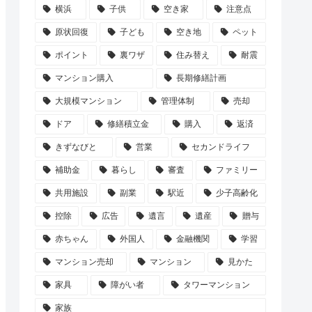
横浜
子供
空き家
注意点
原状回復
子ども
空き地
ペット
ポイント
裏ワザ
住み替え
耐震
マンション購入
長期修繕計画
大規模マンション
管理体制
売却
ドア
修繕積立金
購入
返済
きずなびと
営業
セカンドライフ
補助金
暮らし
審査
ファミリー
共用施設
副業
駅近
少子高齢化
控除
広告
遺言
遺産
贈与
赤ちゃん
外国人
金融機関
学習
マンション売却
マンション
見かた
家具
障がい者
タワーマンション
家族