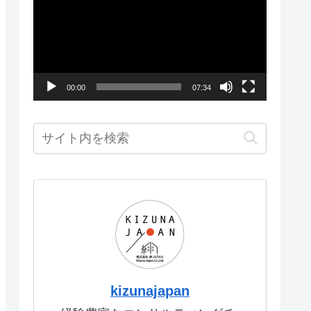
画
プ
レ
ー
00:00
07:34
ヤ
ー
kizunajapan