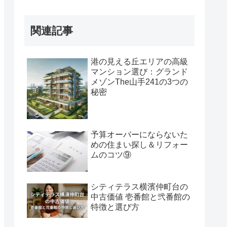
関連記事
港の見える丘エリアの高級
マンション選び：グランド
メゾンThe山手241の3つの
秘密
予算オーバーにならないた
めの住まい探し＆リフォー
ムのコツ⑨
シティテラス横濱仲町台の
中古価値 壱番館と弐番館の
特徴と選び方