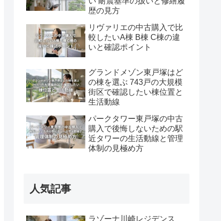
い 耐震基準の扱いと修繕履
歴の見方
リヴァリエの中古購入で比
較したいA棟 B棟 C棟の違
いと確認ポイント
グランドメゾン東戸塚はど
の棟を選ぶ 743戸の大規模
街区で確認したい棟位置と
生活動線
パークタワー東戸塚の中古
購入で後悔しないための駅
近タワーの生活動線と管理
体制の見極め方
人気記事
ラゾーナ川崎レジデンス