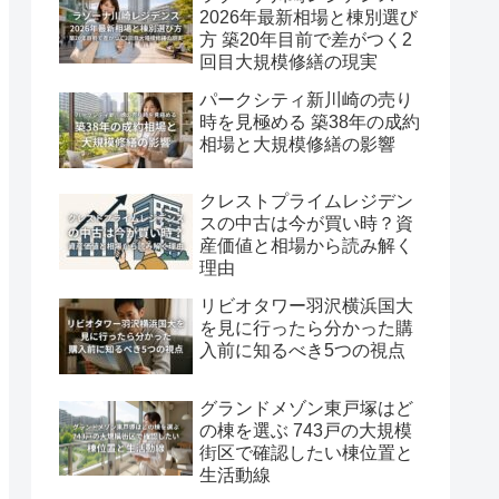
2026年最新相場と棟別選び
方 築20年目前で差がつく2
回目大規模修繕の現実
パークシティ新川崎の売り
時を見極める 築38年の成約
相場と大規模修繕の影響
クレストプライムレジデン
スの中古は今が買い時？資
産価値と相場から読み解く
理由
リビオタワー羽沢横浜国大
を見に行ったら分かった購
入前に知るべき5つの視点
グランドメゾン東戸塚はど
の棟を選ぶ 743戸の大規模
街区で確認したい棟位置と
生活動線