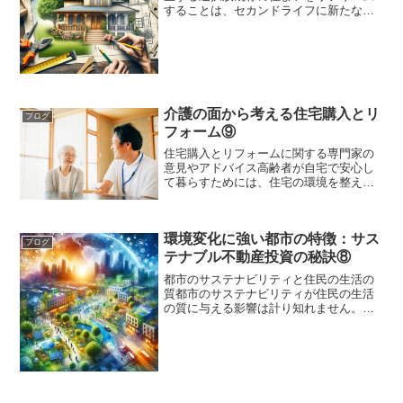
することは、セカンドライフに新たな価
値をもたらす素晴らしい選択です。この
記事では、リフォームの可能性を深く掘
り下げ、既存の住宅をどのように再生
し、改善するかを探ります。...
介護の面から考える住宅購入とリ
ブログ
フォーム⑨
住宅購入とリフォームに関する専門家の
意見やアドバイス高齢者が自宅で安心し
て暮らすためには、住宅の環境を整える
ことが重要です。しかし、住宅購入やリ
フォームをするときには、様々なポイン
トや注意点があります。この記事では、
環境変化に強い都市の特徴：サス
介護の面から考える住宅購...
ブログ
テナブル不動産投資の秘訣⑧
都市のサステナビリティと住民の生活の
質都市のサステナビリティが住民の生活
の質に与える影響は計り知れません。こ
の記事では、緑豊かな空間、歩行者に優
しい通り、持続可能なインフラなど、都
市のサステナビリティがどのように住民
の幸福感と健康に寄与する...