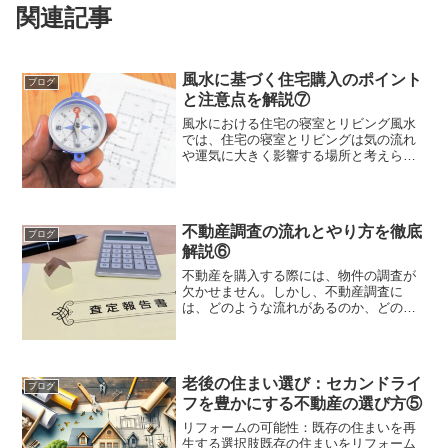
関連記事
風水に基づく住宅購入のポイント
ブログ
と注意点を解説⑦
風水における住宅の寝室とリビング風水
では、住宅の寝室とリビングは気の流れ
や運気に大きく影響する場所と考えられ
ています。寝室は心身の回復や健康運、
恋愛運に関わり、リビングは家族の絆や
仕事運、金運に関わります。ここでは、
風水における住宅の寝室と...
不動産調査の流れとやり方を徹底
ブログ
解説⑥
不動産を購入する際には、物件の調査が
欠かせません。しかし、不動産調査に
は、どのような流れがあるのか、どのよ
うな点に注意すべきか、一般の方にはわ
かりにくいという問題があります。そこ
で、本記事では、「不動産調査の流れと
やり方を徹底解説」というテ...
老後の住まい選び：セカンドライ
ブログ
フを豊かにする不動産の選び方⑤
リフォームの可能性：既存の住まいを再
生する選択肢既存の住まいをリフォーム