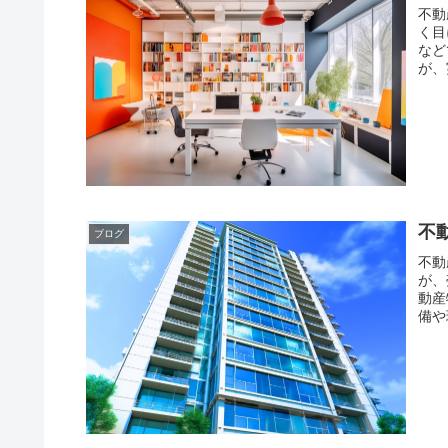
不動
く目
など
が、
不
ブログ
不動
が、
動産
備や