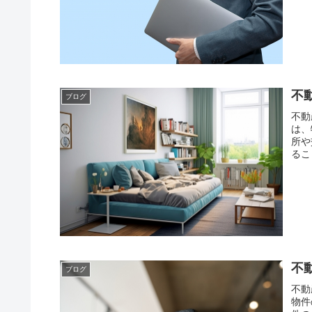
不
ブログ
不動
は、
所や
るこ
不
ブログ
不動
物件