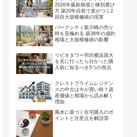
2026年最新相場と棟別選び
方 築20年目前で差がつく2
回目大規模修繕の現実
パークシティ新川崎の売り
時を見極める 築38年の成約
相場と大規模修繕の影響
リビオタワー羽沢横浜国大
を見に行ったら分かった購
入前に知るべき5つの視点
クレストプライムレジデン
スの中古は今が買い時？資
産価値と相場から読み解く
理由
風水に基づく住宅購入のポ
イントと注意点を解説⑨