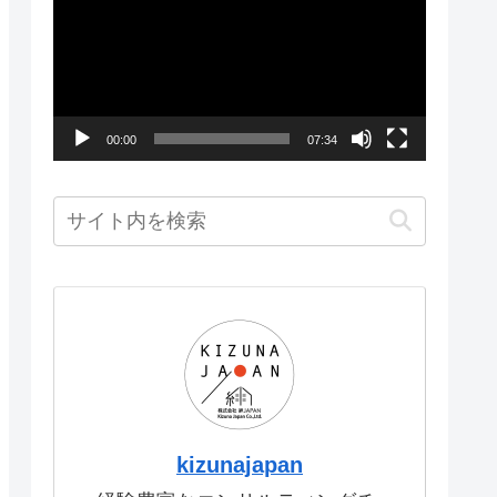
画
プ
レ
ー
00:00
07:34
ヤ
ー
kizunajapan