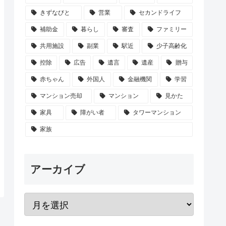
きずなびと
営業
セカンドライフ
補助金
暮らし
審査
ファミリー
共用施設
副業
駅近
少子高齢化
控除
広告
遺言
遺産
贈与
赤ちゃん
外国人
金融機関
学習
マンション売却
マンション
見かた
家具
障がい者
タワーマンション
家族
アーカイブ