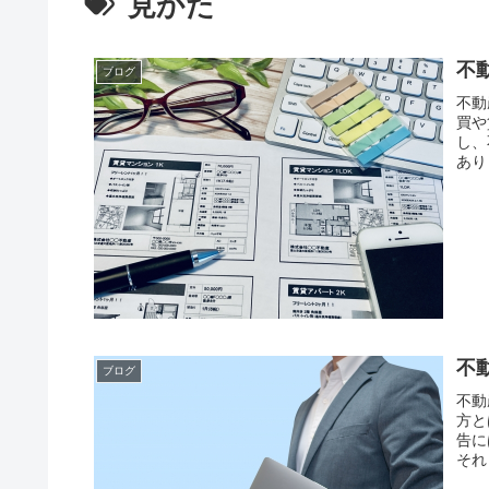
見かた
不
ブログ
不動
買や
し、
あり
不
ブログ
不動
方と
告に
それ