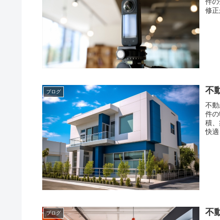
件の
修正
不
ブログ
不動
件の
積、
快適
不
ブログ