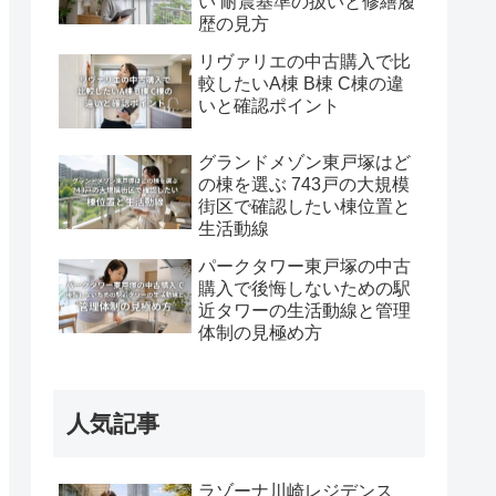
い 耐震基準の扱いと修繕履
歴の見方
リヴァリエの中古購入で比
較したいA棟 B棟 C棟の違
いと確認ポイント
グランドメゾン東戸塚はど
の棟を選ぶ 743戸の大規模
街区で確認したい棟位置と
生活動線
パークタワー東戸塚の中古
購入で後悔しないための駅
近タワーの生活動線と管理
体制の見極め方
人気記事
ラゾーナ川崎レジデンス