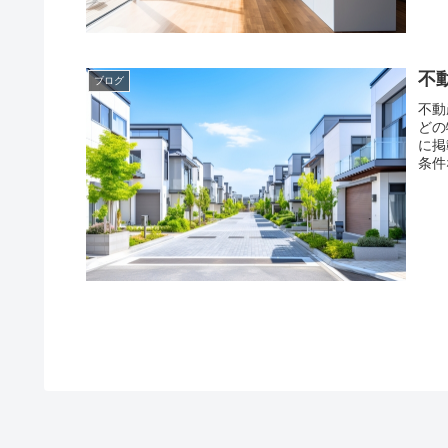
不
ブログ
不動
どの
に掲
条件