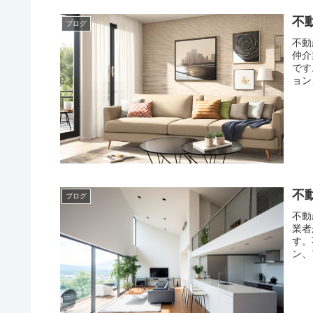
不
ブログ
不動
仲介
です
ョン
不
ブログ
不動
業者
す。
ン、