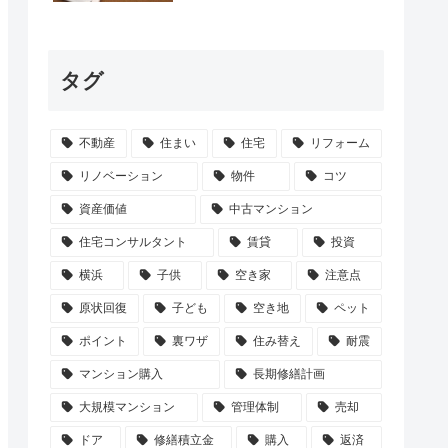
タグ
不動産
住まい
住宅
リフォーム
リノベーション
物件
コツ
資産価値
中古マンション
住宅コンサルタント
賃貸
投資
横浜
子供
空き家
注意点
原状回復
子ども
空き地
ペット
ポイント
裏ワザ
住み替え
耐震
マンション購入
長期修繕計画
大規模マンション
管理体制
売却
ドア
修繕積立金
購入
返済