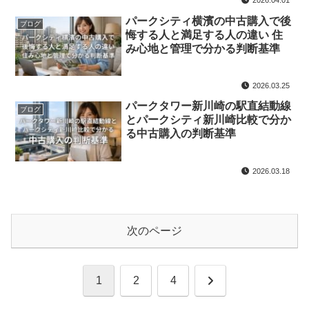
2026.04.01
パークシティ横濱の中古購入で後
ブログ
悔する人と満足する人の違い 住
み心地と管理で分かる判断基準
2026.03.25
パークタワー新川崎の駅直結動線
ブログ
とパークシティ新川崎比較で分か
る中古購入の判断基準
2026.03.18
次のページ
次
1
2
4