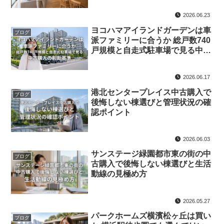
2026.06.23
ヨコハマアイランドガーデンは車
ブログ
派ファミリーに合うか 総戸数740
戸規模と自走式駐車場で見る中古
購入の判断基準
2026.06.17
港北センタープレイス中古購入で
ブログ
後悔しない棟選びと管理状況の確
認ポイント
2026.06.03
サンステージ緑園都市東の街の中
ブログ
古購入で後悔しない棟選びと生活
動線の見極め方
2026.05.27
パークホームズ横濱松ヶ丘は買い
ブログ