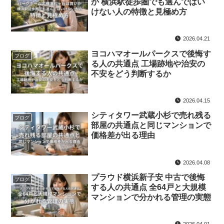
か 横浜駅徒歩圏でも選んではい
けない人の特徴と見極め方
2026.04.21
ヨコハマオールパークスで後悔す
ブログ
る人の共通点 工場跡地や治安の
不安をどう判断するか
2026.04.15
シティタワー武蔵小杉で売れ残る
ブログ
部屋の共通点と同じマンションで
価格差が出る理由
2026.04.08
プラウド横浜新子安 中古で後悔
ブログ
する人の共通点 全64戸と大規模
マンションで分かれる管理の実態