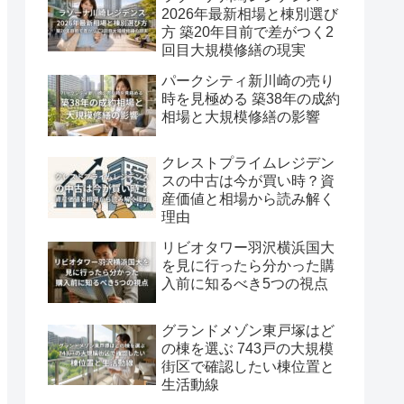
2026年最新相場と棟別選び
方 築20年目前で差がつく2
回目大規模修繕の現実
パークシティ新川崎の売り
時を見極める 築38年の成約
相場と大規模修繕の影響
クレストプライムレジデン
スの中古は今が買い時？資
産価値と相場から読み解く
理由
リビオタワー羽沢横浜国大
を見に行ったら分かった購
入前に知るべき5つの視点
グランドメゾン東戸塚はど
の棟を選ぶ 743戸の大規模
街区で確認したい棟位置と
生活動線