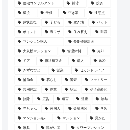
住宅コンサルタント
賃貸
投資
横浜
子供
空き家
注意点
原状回復
子ども
空き地
ペット
ポイント
裏ワザ
住み替え
耐震
マンション購入
長期修繕計画
大規模マンション
管理体制
売却
ドア
修繕積立金
購入
返済
きずなびと
営業
セカンドライフ
補助金
暮らし
審査
ファミリー
共用施設
副業
駅近
少子高齢化
控除
広告
遺言
遺産
贈与
赤ちゃん
外国人
金融機関
学習
マンション売却
マンション
見かた
家具
障がい者
タワーマンション