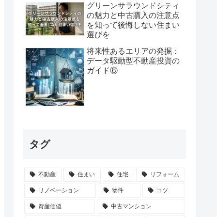
グリーンサラウンドシティ
の魅力と中古購入の注意点
を知って後悔しない住まい
選びを
将来性あるエリアの発掘：
データ駆動型不動産投資の
ガイド⑥
タグ
不動産
住まい
住宅
リフォーム
リノベーション
物件
コツ
資産価値
中古マンション