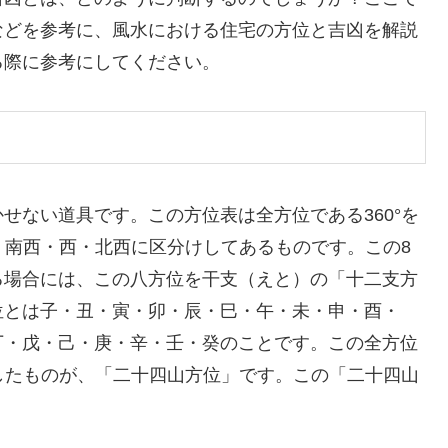
などを参考に、風水における住宅の方位と吉凶を解説
る際に参考にしてください。
せない道具です。この方位表は全方位である360°を
南・南西・西・北西に区分けしてあるものです。この8
る場合には、この八方位を干支（えと）の「十二支方
位とは子・丑・寅・卯・辰・巳・午・未・申・酉・
丁・戊・己・庚・辛・壬・癸のことです。この全方位
分したものが、「二十四山方位」です。この「二十四山