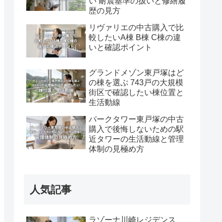
い 耐震基準の扱いと修繕履
歴の見方
リヴァリエの中古購入で比
較したいA棟 B棟 C棟の違
いと確認ポイント
グランドメゾン東戸塚はど
の棟を選ぶ 743戸の大規模
街区で確認したい棟位置と
生活動線
パークタワー東戸塚の中古
購入で後悔しないための駅
近タワーの生活動線と管理
体制の見極め方
人気記事
ラゾーナ川崎レジデンス