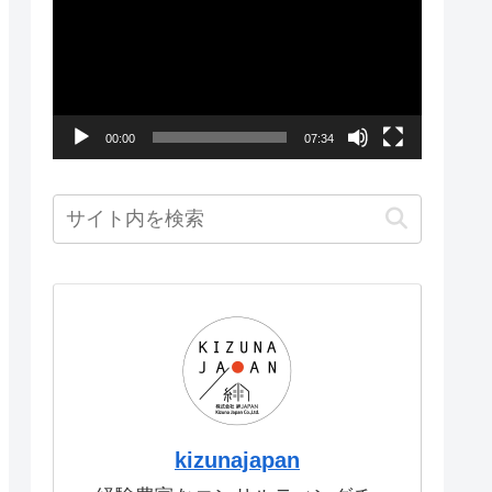
画
プ
レ
ー
00:00
07:34
ヤ
ー
kizunajapan