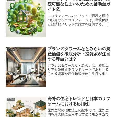
価対象になる場合があります...
続可能な住まいのための補助金ガ
イド②
エコリフォームのメリット：環境と経済
の観点からエコリフォームは、環境保護
と経済的メリットの両方を提供する、今
日の住宅改善における重要なトレンドで
す。この記事では、エコリフォームがも
たらす環境面での利点と経済面での効果
について、具体的かつ分か...
ブランズタワーみなとみらいの資
ブログ
産価値を徹底分析：投資家が注目
する理由とは？
ブランズタワーみなとみらいは、横浜エ
リアを象徴するランドマークであり、多
くの投資家や居住希望者から注目を集め
ています。しかし、「本当に資産価値が
高いのか」「将来的に価値が維持される
のか」といった疑問を抱く方も少なくあ
りません。本記事では、不...
海外の住宅トレンドと日本のリフ
ブログ
ォームにおける応用④
屋外空間の活用法この記事では、屋外空
間を最大限に活用する方法に焦点を当て