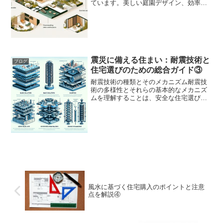
ています。美しい庭園デザイン、効率的
な屋外リビングスペースの創造、持続可
能な材料を用いたアウトドア設計につい
て詳細に説明します。読者にとって、こ
れらの情報は自宅の屋外空...
震災に備える住まい：耐震技術と
ブログ
住宅選びのための総合ガイド③
耐震技術の種類とそのメカニズム耐震技
術の多様性とそれらの基本的なメカニズ
ムを理解することは、安全な住宅選びに
欠かせません。本記事では、免震、制
震、耐震といった異なる耐震技術の種類
と、それぞれがどのようにして建物を地
震から守るのかを解説します...
風水に基づく住宅購入のポイントと注意
点を解説④