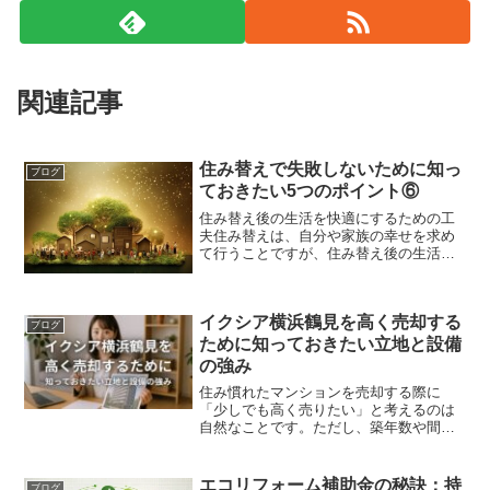
関連記事
住み替えで失敗しないために知っ
ブログ
ておきたい5つのポイント⑥
住み替え後の生活を快適にするための工
夫住み替えは、自分や家族の幸せを求め
て行うことですが、住み替え後の生活に
は、慣れない環境や物件に対するストレ
スや不安があります。また、住み替え前
に期待していた効果やメリットが得られ
イクシア横浜鶴見を高く売却する
なかったり、逆にデメリッ...
ブログ
ために知っておきたい立地と設備
の強み
住み慣れたマンションを売却する際に
「少しでも高く売りたい」と考えるのは
自然なことです。ただし、築年数や間取
りだけで価格が決まるわけではなく、駅
からの距離や周辺施設の充実度、管理の
状況や共用設備といった要素も大きな評
エコリフォーム補助金の秘訣：持
ブログ