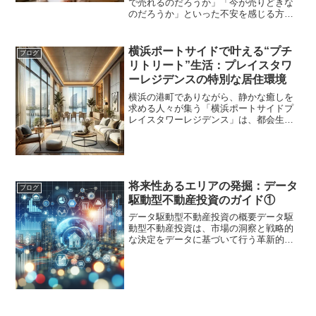
で売れるのだろうか」「今が売りどきな
のだろうか」といった不安を感じる方が
多いのではないでしょうか。特にプラウ
ド東戸塚のように人気のある物件では、
築年数や階数、眺望など、さまざまな条
横浜ポートサイドで叶える“プチ
ブログ
件で査定額が変わることも...
リトリート”生活：プレイスタワ
ーレジデンスの特別な居住環境
横浜の港町でありながら、静かな癒しを
求める人々が集う「横浜ポートサイドプ
レイスタワーレジデンス」は、都会生活
とリトリートのようなリラックスが同時
に叶う特別な場所です。日々の喧騒から
解放され、心身ともにリフレッシュでき
る住環境を探す人にとって...
将来性あるエリアの発掘：データ
ブログ
駆動型不動産投資のガイド①
データ駆動型不動産投資の概要データ駆
動型不動産投資は、市場の洞察と戦略的
な決定をデータに基づいて行う革新的な
アプローチです。この記事では、データ
がいかにして不動産価格の予測や投資リ
スクの最小化に役立つか、実践的な方法
論と成功事例を通して解説...