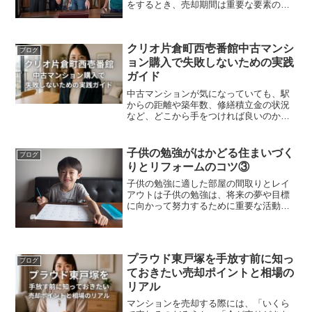
をするとき、売却期間は重要な要素の一
つです。売却期間が長くなると、経費が
かかったり、売却価格が下がったりする
リスクがあります。そこで、不動産売却
クリオ片倉町西壱番館中古マンシ
の新しい選択肢として、外...
ブログ
ョン購入で失敗しないための実践
ガイド
中古マンションが気になっていても、駅
からの距離や築年数、修繕積立金の状況
など、どこから手をつければ良いのか分
からず不安を感じていませんか。実際に
購入相談で多くの方が迷われるのは、
「相場の目安」と「管理状態をどう見極
子供の勉強がはかどる住まいづく
ブログ
めるか」という点かもしれま...
りとリフォームのコツ③
子供の勉強に適した部屋の間取りとレイ
アウトは子供の勉強は、将来の夢や目標
に向かって努力するために重要な活動で
す。しかし、子供が勉強に集中できるか
どうかは、学習環境に大きく影響されま
す。学習環境とは、子供が勉強する部屋
の間取りやレイアウトなど...
プラウド東戸塚を手放す前に知っ
ブログ
ておきたい売却ポイントと相場の
リアル
マンションを売却する際には、「いくら