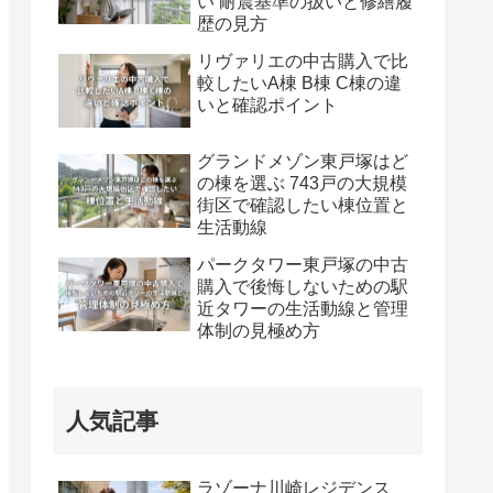
い 耐震基準の扱いと修繕履
歴の見方
リヴァリエの中古購入で比
較したいA棟 B棟 C棟の違
いと確認ポイント
グランドメゾン東戸塚はど
の棟を選ぶ 743戸の大規模
街区で確認したい棟位置と
生活動線
パークタワー東戸塚の中古
購入で後悔しないための駅
近タワーの生活動線と管理
体制の見極め方
人気記事
ラゾーナ川崎レジデンス