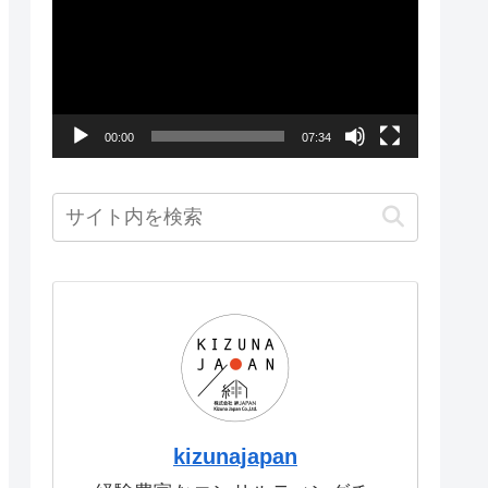
画
プ
レ
ー
00:00
07:34
ヤ
ー
kizunajapan