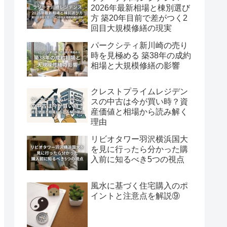
2026年最新相場と棟別選び
方 築20年目前で差がつく2
回目大規模修繕の現実
パークシティ新川崎の売り
時を見極める 築38年の成約
相場と大規模修繕の影響
クレストプライムレジデン
スの中古は今が買い時？資
産価値と相場から読み解く
理由
リビオタワー羽沢横浜国大
を見に行ったら分かった購
入前に知るべき5つの視点
風水に基づく住宅購入のポ
イントと注意点を解説⑨