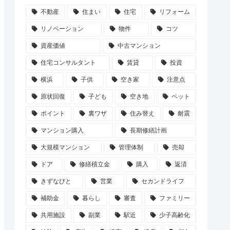
不動産
住まい
住宅
リフォーム
リノベーション
物件
コツ
資産価値
中古マンション
住宅コンサルタント
賃貸
投資
横浜
子供
空き家
注意点
原状回復
子ども
空き地
ペット
ポイント
裏ワザ
住み替え
耐震
マンション購入
長期修繕計画
大規模マンション
管理体制
売却
ドア
修繕積立金
購入
返済
きずなびと
営業
セカンドライフ
補助金
暮らし
審査
ファミリー
共用施設
副業
駅近
少子高齢化