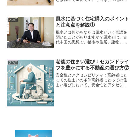
来性を見極めるために考慮すべき要因に
ついて紹介します。まず、地域の成長ポ
テンシャルを調査しましょう。近隣のイ
風水に基づく住宅購入のポイント
ンフラ整備や都市計画、新...
ブログ
と注意点を解説①
風水とは何かあなたは風水という言語を
聞いたことがありますか？風水とは、古
代中国の思想で、都市や住居、建物、墓
などの位置の吉凶を決めるために用いら
れてきた「気の流れを物の位置で制御す
る」という考え方です。風水には地理や
老後の住まい選び：セカンドライ
堪輿という別名もあります...
ブログ
フを豊かにする不動産の選び方⑦
安全性とアクセシビリティ：高齢者にと
っての住まいの条件高齢者にとっての住
まい選びにおいて、安全性とアクセシビ
リティは欠かせない要素です。この記事
では、高齢者の住環境における安全設計
基準、アクセシビリティの重要性、緊急
時の対応策などを詳しく解...