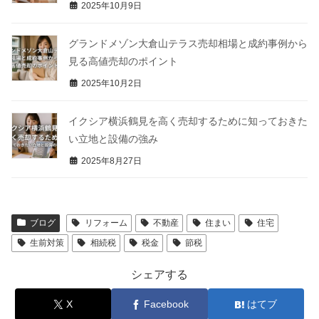
2025年10月9日
グランドメゾン大倉山テラス売却相場と成約事例から
見る高値売却のポイント
2025年10月2日
イクシア横浜鶴見を高く売却するために知っておきた
い立地と設備の強み
2025年8月27日
ブログ
リフォーム
不動産
住まい
住宅
生前対策
相続税
税金
節税
シェアする
X
Facebook
はてブ