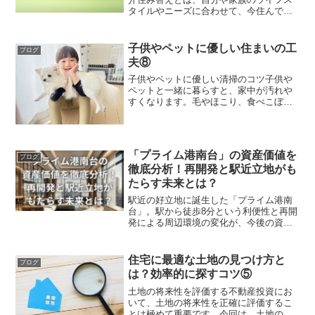
タイルやニーズに合わせて、今住んでい
る家を売却して新しい家に引っ越すこと
です。住み替えは、一生に一度の大きな
決断であり、様々なメリットやデメリッ
子供やペットに優しい住まいの工
ブログ
トがあります。しかし、住...
夫⑧
子供やペットに優しい清掃のコツ子供や
ペットと一緒に暮らすと、家中が汚れや
すくなります。毛やほこり、食べこぼし
やおしっこなど、さまざまな汚れに対応
するためには、効率的で環境にも優しい
清掃の方法を知っておくと便利です。今
回は、子供やペットに優し...
「プライム港南台」の資産価値を
ブログ
徹底分析！再開発と駅近立地がも
たらす未来とは？
駅近の好立地に誕生した「プライム港南
台」。駅から徒歩8分という利便性と再開
発による周辺環境の変化が、今後の資産
価値にどのような影響を与えるのか気に
なる方も多いでしょう。駅近マンション
は安定した需要が見込まれますが、それ
住宅に最適な土地の見つけ方と
ブログ
だけで本当に資産価値が...
は？効率的に探すコツ⑤
土地の将来性を評価する不動産投資にお
いて、土地の将来性を正確に評価するこ
とは極めて重要です。今回は、土地の将